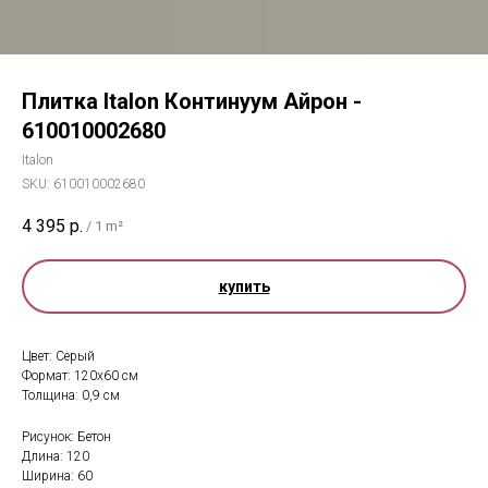
Плитка Italon Континуум Айрон -
610010002680
Italon
SKU:
610010002680
4 395
р.
/
1 m²
купить
Цвет: Серый
Формат: 120x60 см
Толщина: 0,9 см
Рисунок: Бетон
Длина: 120
Ширина: 60