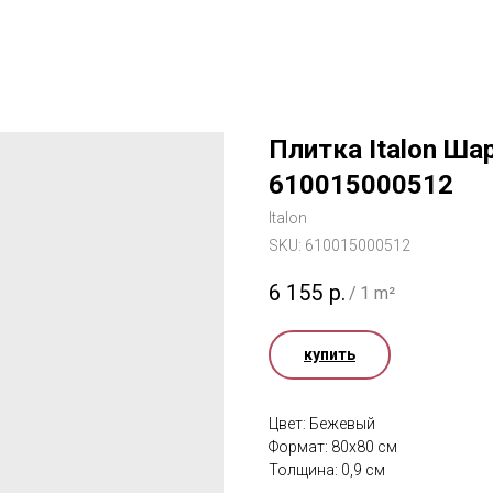
Плитка Italon Ша
610015000512
Italon
SKU:
610015000512
6 155
р.
/
1 m²
купить
Цвет: Бежевый
Формат: 80x80 см
Толщина: 0,9 см