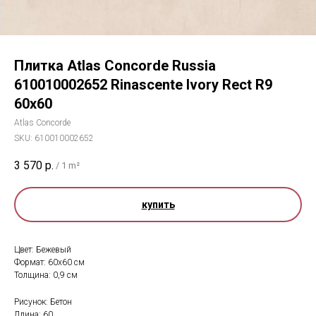
Плитка Atlas Concorde Russia
610010002652 Rinascente Ivory Rect R9
60x60
Atlas Concorde
SKU:
610010002652
3 570
р.
/
1 m²
купить
Цвет: Бежевый
Формат: 60x60 см
Толщина: 0,9 см
Рисунок: Бетон
Длина: 60