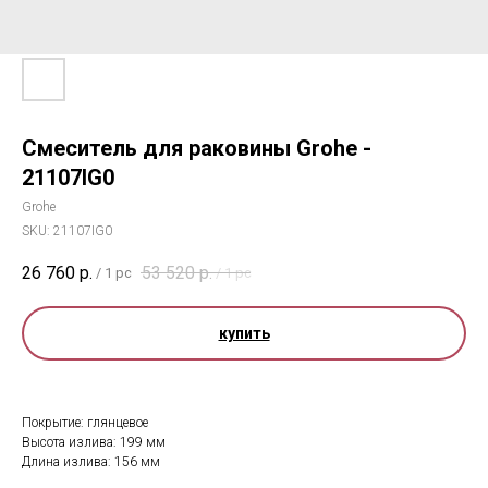
Смеситель для раковины Grohe -
21107IG0
Grohe
SKU:
21107IG0
26 760
р.
53 520
р.
/
1 pc
/
1 pc
купить
Покрытие: глянцевое
Высота излива: 199 мм
Длина излива: 156 мм