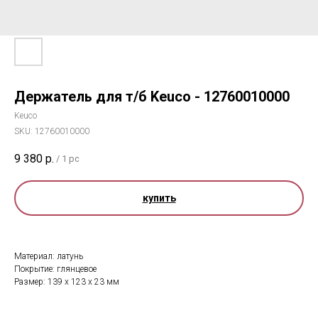
Держатель для т/б Keuco - 12760010000
Keuco
SKU:
12760010000
9 380
р.
/
1 pc
купить
Материал: латунь
Покрытие: глянцевое
Размер: 139 x 123 x 23 мм