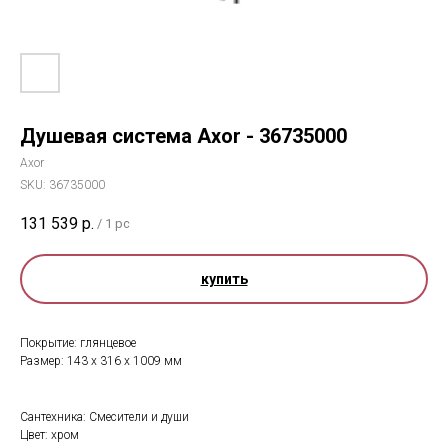
Душевая система Axor - 36735000
Axor
SKU:
36735000
131 539
р.
/
1 pc
купить
Покрытие: глянцевое
Размер: 143 х 316 х 1009 мм
Сантехника: Смесители и души
Цвет: хром