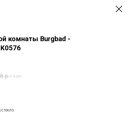
ой комнаты Burgbad -
/K0576
28
р.
/
1 pc
 стекло